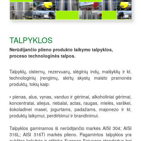
TALPYKLOS
Nerūdijančio plieno produkto laikymo talpyklos,
proceso technologinės talpos.
Talpyklų, cisternų, rezervuarų, slėginių indų, maišyklių ir kt.
technologinių įrengimų, skirtų skystų maisto pramonės
produktų, tokių kaip:
• pienas, alus, vynas, vanduo ir gėrimai, alkoholiniai gėrimai,
koncentratai, aliejus, riebalai, actas, raugas, mielės, varškei,
šokoladinei masei, jogurtams, padažams, majonezo ir kt.
produktų laikymui, perdirbimui ir brandinimui.
Talpyklos gaminamos iš nerūdijančio markės AISI 304; AISI
316L; AISI 316Ti markės plieno. Pagamintos talpyklos yra
aukštos kokybės ir atitinka Europos Sąjungos standartus bei