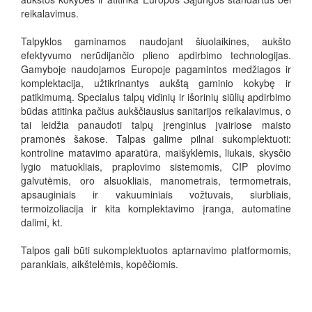
reikalavimus.
Talpyklos gaminamos naudojant šiuolaikines, aukšto
efektyvumo nerūdijančio plieno apdirbimo technologijas.
Gamyboje naudojamos Europoje pagamintos medžiagos ir
komplektacija, užtikrinantys aukštą gaminio kokybę ir
patikimumą. Specialus talpų vidinių ir išorinių siūlių apdirbimo
būdas atitinka pačius aukščiausius sanitarijos reikalavimus, o
tai leidžia panaudoti talpų įrenginius įvairiose maisto
pramonės šakose. Talpas galime pilnai sukomplektuoti:
kontroline matavimo aparatūra, maišyklėmis, liukais, skysčio
lygio matuokliais, praplovimo sistemomis, CIP plovimo
galvutėmis, oro alsuokliais, manometrais, termometrais,
apsauginiais ir vakuuminiais vožtuvais, siurbliais,
termoizoliacija ir kita komplektavimo įranga, automatine
dalimi, kt.
Talpos gali būti sukomplektuotos aptarnavimo platformomis,
parankiais, aikštelėmis, kopėčiomis.